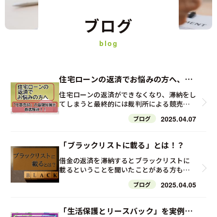
ブログ
blog
住宅ローンの返済でお悩みの方へ、
「任意売却」の基礎知識を徹底解説
住宅ローンの返済ができなくなり、滞納をし
てしまうと最終的には裁判所による競売で
強制的に自宅が売却されてしまい、家を失
2025.04.07
ブログ
うだけでなく多額の債務が残り、周囲にも知
られてしまうため一言で言ってしまえば最
悪の結末となってしまいます。 そうなる前
「ブラックリストに載る」とは！？
に「任意売却」を選択すれば、競売よりも
あらゆる面でメリットがあるので、住宅ロー
借金の返済を滞納するとブラックリストに
ンの支払いが難しくなりそうな方や、すで
載るということを聞いたことがある方も多
に滞納してしまっている方はこの記事を読
いのではないでしょうか。 ではどういった
2025.04.05
ブログ
み最低限のポイントを理解するとともに、
基準でブラックリストに載るのか、またそ
少しでも早く信頼できる業者に相談するこ
れはいつまで載ることになるのか。 今回は
とをお勧めします。 ・任意売却とは？そ
「ブラックリスト」について説明します。
「生活保護とリースバック」を実例と
もそも住宅ローンを滞納するとどうなるの
ブラックリストは存在しない！？ 実は金融