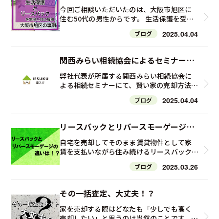
共に解説 ～大阪市旭区の事例～
か 住宅ローンの返済ができなくなった際
機関において「ブラックリスト」というリ
今回ご相談いただいたのは、大阪市旭区に
に、家の売却をしようと思っても家の売却
スト自体は存在しません。 では、いわゆる
住む50代の男性からです。 生活保護を受給
代金が住宅ローンの残債より低い場合（こ
「ブラックリスト」とは、何をさしている
しているが、リースバックは可能ですか？
2025.04.04
れをオーバーローンと言います）、本来で
ブログ
のでしょうか。 クレジットカードを作った
というお電話を最初にいただいたので、ご自
あれば不足分を一括で支払わなければ金融
りローンを組んだりする時に、その情報が
宅に訪問し詳しくお話をお伺いしました。
機関は抵当権の抹消に応じてくれません。
「信用情報機関」に登録されます。 ここで
詳しいご相談内容としては、現在自宅にご
関西みらい相続協会によるセミナーを
つまり家の売却はできないのです。 住宅ロ
言う信用情報機関とは、金融機関が貸付の
相談者様とお母様の二人暮らしで、これまで
ーンの支払いはできない、家の売却もでき
開催しました。
審査のために設けた機関のことです。 ・株
は料理人として腕を振るってきたが、数年
弊社代表が所属する関西みらい相続協会に
ないとなるとまさしく八方塞がりの状態と
式会社シー・アイ・シー（CIC） 主にクレジ
前から糖尿病による歩行障害が理由でお仕
よる相続セミナーにて、賢い家の売却方法に
なってしまうのですが、ここで一番やって
ットカード会社が加盟する信用情報機関 ・
事ができない状態になってしまわれたそう
ついて登壇しました。 相続問題と切っても
はいけないのが「他から借り入れをする」
2025.04.04
株式会社日本信用情報機構（JICC） 主に消
ブログ
です。 現在、ご相談者様は生活保護を受給
切れないのが不動産の問題です。 地方の空
ことです。 住宅ローンの金利はせいぜい1～
費者金融が加盟する信用情報機関 ・全国銀
し、お母様は僅かな年金でなんとか暮らし
家や築古の不動産など、相続した不動産をど
2％程度、その1～2％の金利の借入を返すた
行協会（全国銀行個人信用情報センター・
ている状態でした。 ご自宅は7年前に亡くな
のように売却するのが良いのかについてお
リースバックとリバースモーゲージの
めに例えば金利8％のカードローンを利用す
KSC） 銀行や信用金庫、信用保証協会など
ったお父様の名義のままで、相続登記はされ
話させていただきました。
ればどうなるでしょうか？ 答えは明確なは
が加盟する信用情報機関 信用情報機関は上
違いは？
ておられませんでした。 生活をする上でだ
自宅を売却してそのまま賃貸物件として家
ずです。 では他からの借入はしないとし
記の3社があります。 この3社が借入や返済
んだんと膨らんでしまったカードローン等
賃を支払いながら住み続けるリースバック。
て、売れないし返せないままでは当然毎月の
状況等の情報を管理しており、その中で返済
の借入が約300万円あり、返済が滞っている
自宅を担保に資金を借入れ、生存中は基本
ローンの返済を滞納するしかなくなってし
の長期間の滞納等があった際に事故情報と
2025.03.26
ため、カード会社から訴訟の通知が届き始
ブログ
的に利息部分のみを毎月返済し、借入人が
まうのです。 住宅ローンを滞納すると、金
して登録されてしまいます。 この事故情報
めてしまったとのことです。 当然このまま
死亡したときに担保となっていた不動産を
融機関から督促状や催告書が届くようにな
として登録されることを俗に「ブラックリ
放っておくわけにはいかないのですが、か
処分し、借入金を全額返済する仕組みであ
ります。 金融機関によっても異なりますが
その一括査定、大丈夫！？
ストに載る」というのです。 またこの3社は
といって返済するお金もありません。 お父
るリバースモーゲージ。 どちらも手元に資
約6か月滞納すると「期限の利益の喪失」が
情報を共有しているので、どこかの金融機関
様名義のままになっているご自宅を売却
金を確保し、かつ、自宅にそのまま住み続け
家を売却する際はどなたも「少しでも高く
なされた旨の通知が届きます。 【催告書】
で長期間滞納した場合は他の金融機関にも
し、借入の返済に充てることを考えたそう
られる方法として昨今多くの方が活用され
売却したい」と思うのは当然のことです。