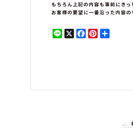
もちろん上記の内容も事前にきっ
お客様の要望に一番沿った内容の
Line
X
Faceboo
Pinter
共
有